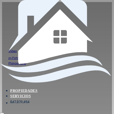
PISO EN LAS FLORES CON
195.000 €
Piso exterior de 2 habitaciones, salón, cocina independie
Vídeo
23 Fotos
Planos
Ficha
PROPIEDADES
SERVICIOS
647 679 494