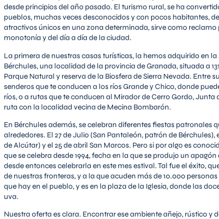
desde principios del año pasado. El turismo rural, se ha conver
pueblos, muchas veces desconocidos y con pocos habitantes, de d
atractivos únicos en una zona determinada, sirve como reclamo p
monotonía y del día a día de la ciudad.
La primera de nuestras casas turísticas, la hemos adquirido en 
Bérchules, una localidad de la provincia de Granada, situada a 13
Parque Natural y reserva de la Biosfera de Sierra Nevada. Entre s
senderos que te conducen a los ríos Grande y Chico, donde puedes
ríos, o a rutas que te conducen al Mirador de Cerro Gordo, Junta d
ruta con la localidad vecina de Mecina Bombarón.
En Bérchules además, se celebran diferentes fiestas patronales 
alrededores. El 27 de Julio (San Pantaleón, patrón de Bérchules)
de Alcútar) y el 25 de abril San Marcos. Pero si por algo es conoci
que se celebra desde 1994, fecha en la que se produjo un apagón d
desde entonces celebrarla en este mes estival. Tal fue el éxito, q
de nuestras fronteras, y a la que acuden más de 10.000 personas c
que hay en el pueblo, y es en la plaza de la Iglesia, donde las d
uva.
Nuestra oferta es clara. Encontrar ese ambiente añejo, rústico y 